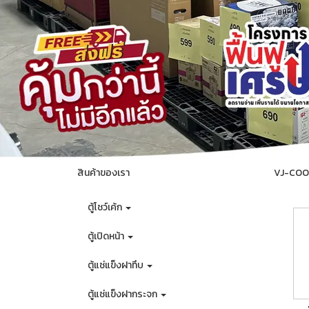
สินค้าของเรา
VJ-COOL
ตู้โชว์เค้ก
ตู้เปิดหน้า
ตู้แช่แข็งฝาทึบ
ตู้แช่แข็งฝากระจก