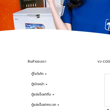
สินค้าของเรา
VJ-COOL 
ตู้โชว์เค้ก
ตู้เปิดหน้า
ตู้แช่แข็งฝาทึบ
ตู้แช่แข็งฝากระจก