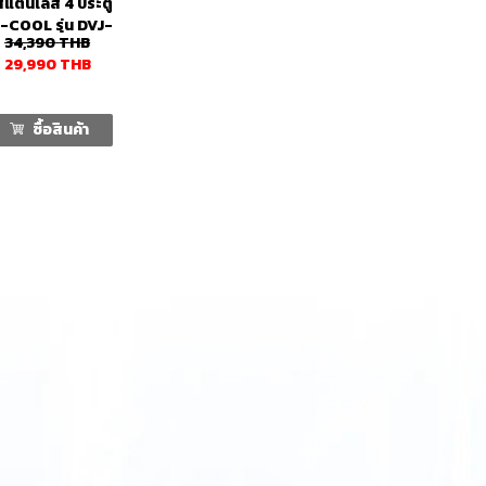
้สแตนเลส 4 ประตู
-COOL รุ่น DVJ-
34,390
THB
4-110 (24.3 คิว)
29,990
THB
ซื้อสินค้า