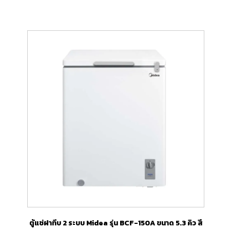
ตู้แช่ฝาทึบ 2 ระบบ Midea รุ่น BCF-150A ขนาด 5.3 คิว สี