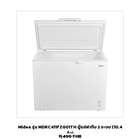
Midea รุ่น MDRC411FZG01TH ตู้แช่ฝาทึบ 2 ระบบ (10.4
คิว)
11,490
THB