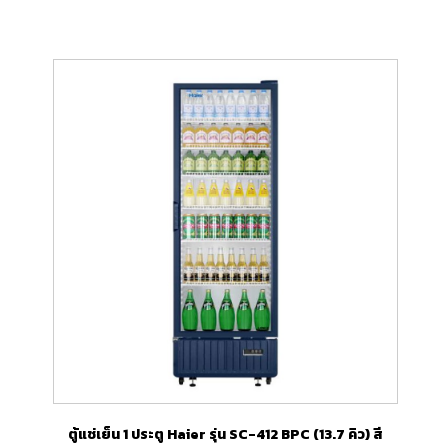
ตู้แช่เย็น 1 ประตู Haier รุ่น SC-412 BPC (13.7 คิว) สี