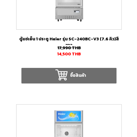
ตู้แช่เย็น 1 ประตู Haier รุ่น SC-240BC-V3 (7.6 คิว)สี
ขาว
17,990
THB
14,500
THB
ซื้อสินค้า