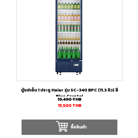
ตู้แช่เย็น 1 ประตู Haier รุ่น SC-340 BPC (11.3 คิว) สี
Blue Crystal
19,490
THB
15,500
THB
ซื้อสินค้า