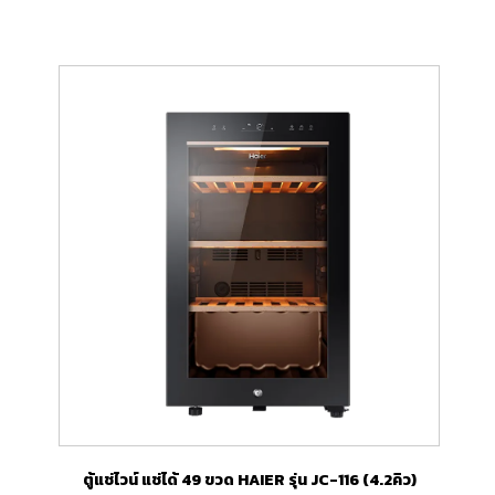
ตู้แช่ไวน์ แช่ได้ 49 ขวด HAIER รุ่น JC-116 (4.2คิว)