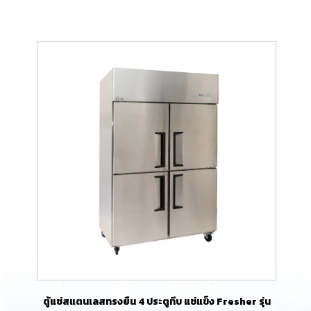
ตู้แช่สแตนเลสทรงยืน 4 ประตูทึบ แช่แข็ง Fresher รุ่น