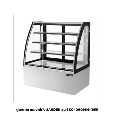
ตู้แช่เค้ก กระจกโค้ง SANDEN รุ่น SKC-0903SG (355