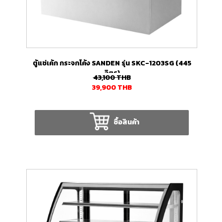
ตู้แช่เค้ก กระจกโค้ง SANDEN รุ่น SKC-1203SG (445
ลิตร)
43,100
THB
39,900
THB
ซื้อสินค้า