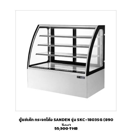
ตู้แช่เค้ก กระจกโค้ง SANDEN รุ่น SKC-1803SG (890
ลิตร)
55,300
THB