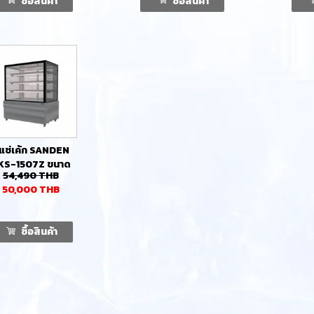
ซื้อสินค้า
ซื้อสินค้า
ู้แช่เค้ก SANDEN
KS-1507Z ขนาด
54,490
THB
0 ซม. แบบกระจก
50,000
THB
เหลี่ยม 3 ชั้นวาง
ซื้อสินค้า