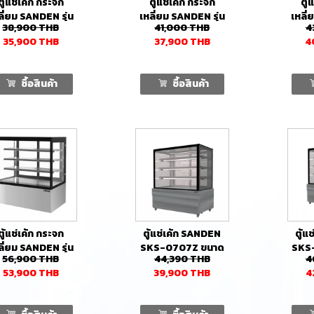
ตู้แช่เค้ก กระจก
ตู้แช่เค้ก กระจก
ตู้
ลี่ยม SANDEN รุ่น
เหลี่ยม SANDEN รุ่น
เหลี่
38,900
THB
41,000
THB
4
R-0703SG (430
SKR-0903SG (480
SKR-
35,900
THB
37,900
THB
4
ลิตร)
ลิตร)
ซื้อสินค้า
ซื้อสินค้า
ตู้แช่เค้ก กระจก
ตู้แช่เค้ก SANDEN
ตู้แ
ลี่ยม SANDEN รุ่น
SKS-0707Z ขนาด
SKS
56,900
THB
44,390
THB
4
R-1803SG (950
70 ซม. แบบกระจก
90 
53,900
THB
39,900
THB
4
ลิตร)
เหลี่ยม 3 ชั้นวาง
เหล