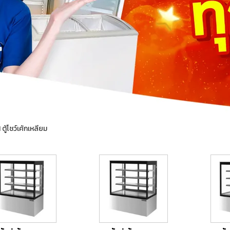
ู้โชว์เค้กเหลียม