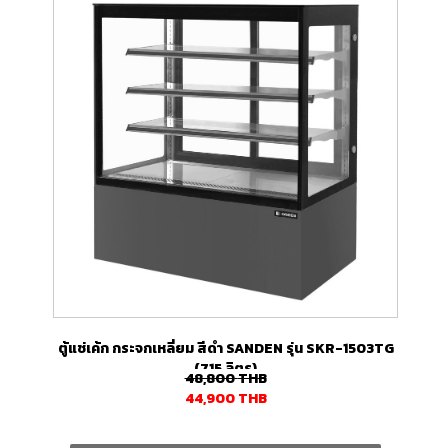
ตู้แช่เค้ก กระจกเหลี่ยม สีดำ SANDEN รุ่น SKR-1503TG
(715 ลิตร)
48,800
THB
44,900
THB