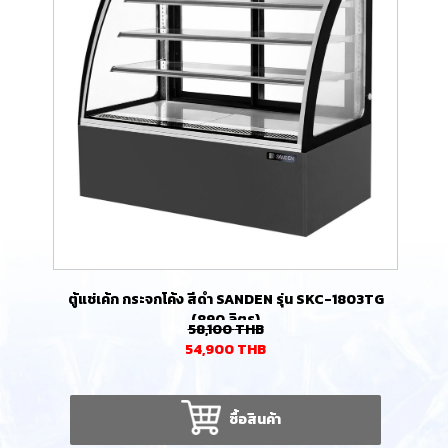
ตู้แช่เค้ก กระจกโค้ง สีดำ SANDEN รุ่น SKC-1803TG
(890 ลิตร)
58,100
THB
54,900
THB
ซื้อสินค้า