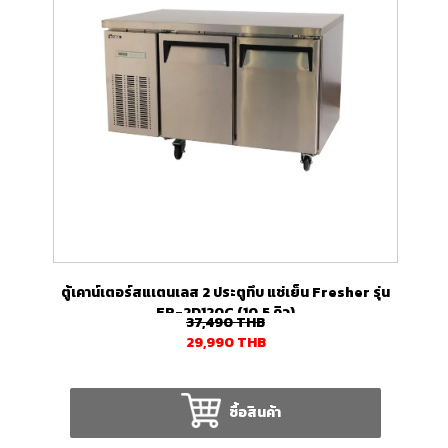
ตู้เคาน์เตอร์สแเตนเลส 2 ประตูทึบ แช่เย็น Fresher รุ่น
FR-2D120C (10.5 คิว)
37,490
THB
29,990
THB
ซื้อสินค้า