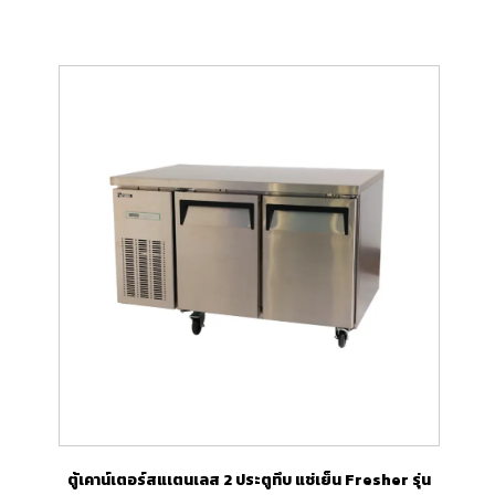
ตู้เคาน์เตอร์สแเตนเลส 2 ประตูทึบ แช่เย็น Fresher รุ่น