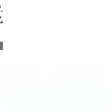
ส
AS
ส
AS