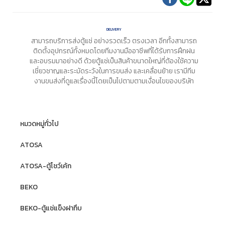
DELIVERY
สามารถบริการส่งตู้แช่ อย่างรวดเร็ว ตรงเวลา อีกทั้งสามารถ
ติดตั้งอุปกรณ์ทั้งหมดโดยทีมงานมืออาชีพที่ได้รับการฝึกฝน
และอบรมมาอย่างดี ด้วยตู้แช่เป็นสินค้าขนาดใหญ่ที่ต้องใช้ความ
เชี่ยวชาญและระมัดระวังในการขนส่ง และเคลื่อนย้าย เรามีทีม
งานขนส่งที่ดูแลเรื่องนี้โดยเป็นไปตามตามเงื่อนไขของบริษัท
หมวดหมู่ทั่วไป
ATOSA
ATOSA-ตู้โชว์เค้ก
BEKO
BEKO-ตู้แช่แข็งฝาทึบ